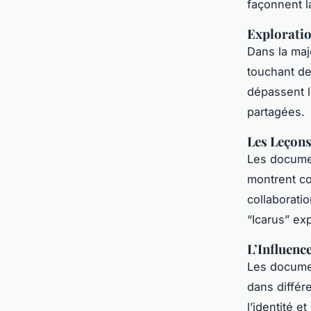
façonnent la
Explorati
Dans la maj
touchant de
dépassent l
partagées.
Les Leçons
Les documen
montrent co
collaborati
“Icarus” ex
L’Influenc
Les documen
dans différ
l’identité e