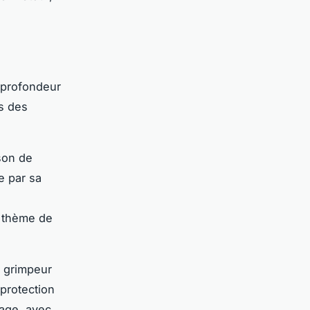
 profondeur
es des
son de
e par sa
.
e thème de
n grimpeur
protection
rage, avec