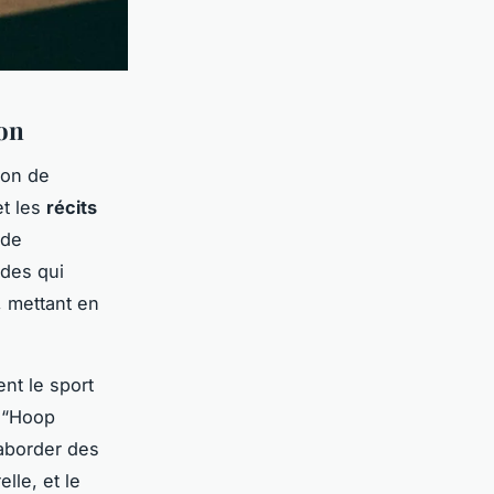
ion
ion de
t les
récits
 de
ndes qui
, mettant en
nt le sport
e “Hoop
aborder des
lle, et le