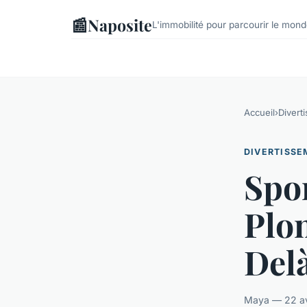
📰
Naposite
L'immobilité pour parcourir le mond
Accueil
›
Divert
DIVERTISS
Spo
Plon
Delà
Maya — 22 avr