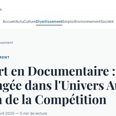
e.
Accueil
Actu
Culture
Divertissement
Emploi
Environnement
Société
issement
EMENT
rt en Documentaire :
gée dans l'Univers 
 de la Compétition
il 2025 — 5 min de lecture