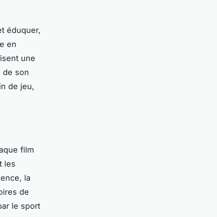
et éduquer,
se en
isent une
s de son
in de jeu,
aque film
t les
ence, la
oires de
ar le sport