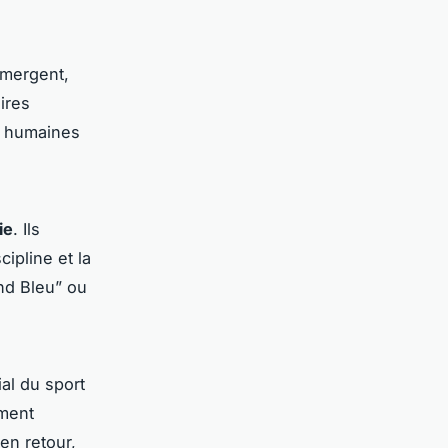
mergent,
ires
s humaines
ie
. Ils
ipline et la
nd Bleu” ou
al du sport
mment
 en retour,