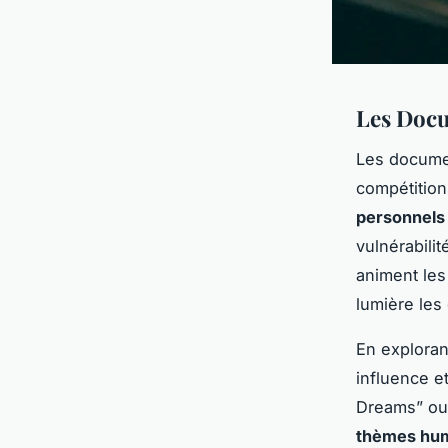
Les Docu
Les documen
compétitio
personnels
vulnérabilit
animent les
lumière les
En exploran
influence e
Dreams” ou 
thèmes hu