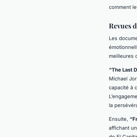
comment le 
Revues 
Les documen
émotionnell
meilleures 
“The Last 
Michael Jor
capacité à 
L’engagemen
la persévér
Ensuite,
“F
affichant u
de El Capit