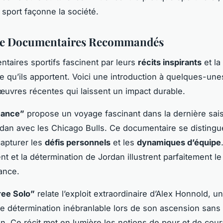
sport façonne la société.
de Documentaires Recommandés
taires sportifs fascinent par leurs
récits inspirants
et la
e qu’ils apportent. Voici une introduction à quelques-un
œuvres récentes qui laissent un impact durable.
Dance”
propose un voyage fascinant dans la dernière sai
dan avec les Chicago Bulls. Ce documentaire se distingu
capturer les
défis personnels
et les
dynamiques d’équipe
t et la détermination de Jordan illustrent parfaitement l
ance.
ree Solo”
relate l’exploit extraordinaire d’Alex Honnold, u
ne détermination inébranlable lors de son ascension sans 
an. Ce récit met en lumière les notions de peur et de cou