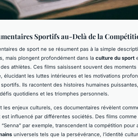
mentaires Sportifs au-Delà de la Compétit
taires de sport ne se résument pas à la simple descript
ns, mais plongent profondément dans la
culture du sport
e
des athlètes. Ces films saisissent souvent des moments
é, élucidant les luttes intérieures et les motivations profo
 sportifs. Ils racontent des histoires humaines puissantes
 défis quotidiens et les triomphes personnels.
t les enjeux culturels, ces documentaires révèlent comme
t est influencé par différentes sociétés. Des films comm
“Senna” par exemple, transcendent la compétition pour 
mains
universels tels que la persévérance, l’identité culture