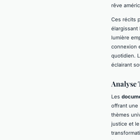
rêve améric
Ces récits 
élargissant
lumière emp
connexion e
quotidien. 
éclairant s
Analyse 
Les
documen
offrant une
thèmes univ
justice et l
transformat