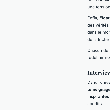
une tension
Enfin,
“Ica
des vérités
dans le mon
de la triche
Chacun de 
redéfinir no
Intervie
Dans l’univ
témoignag
inspirantes
sportifs.