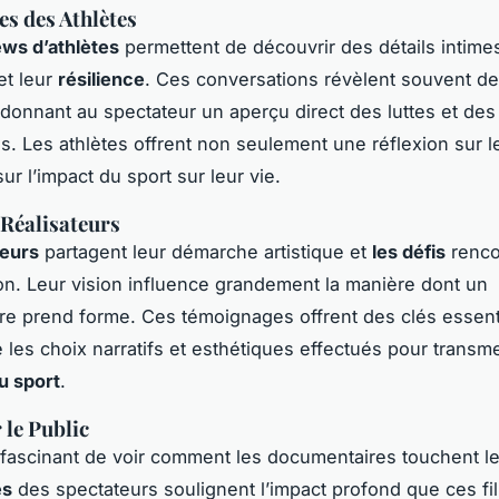
es des Athlètes
ews d’athlètes
permettent de découvrir des détails intimes
et leur
résilience
. Ces conversations révèlent souvent d
onnant au spectateur un aperçu direct des luttes et des 
s. Les athlètes offrent non seulement une réflexion sur le
ur l’impact du sport sur leur vie.
 Réalisateurs
teurs
partagent leur démarche artistique et
les défis
renco
ion. Leur vision influence grandement la manière dont un
e prend forme. Ces témoignages offrent des clés essent
les choix narratifs et esthétiques effectués pour transme
u sport
.
 le Public
st fascinant de voir comment les documentaires touchent le
es
des spectateurs soulignent l’impact profond que ces f