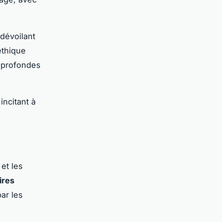
dévoilant
éthique
s profondes
incitant à
et les
ires
ar les