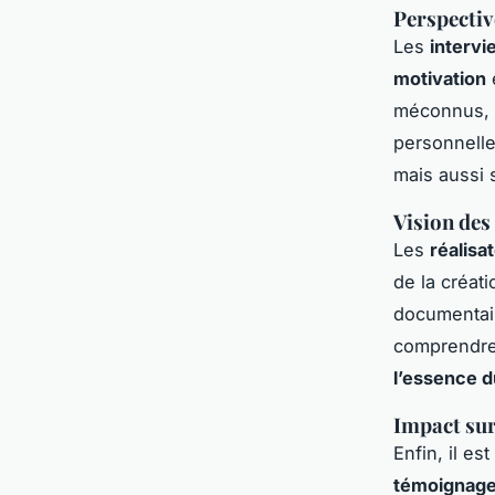
Perspectiv
Les
intervi
motivation
méconnus, d
personnelle
mais aussi s
Vision des
Les
réalisa
de la créat
documentair
comprendre 
l’essence d
Impact sur
Enfin, il e
témoignag