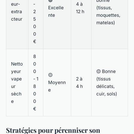
🟢
bonne
eur-
-
4 à
Excelle
(tissus,
extra
2
12 h
nte
moquettes,
cteur
5
matelas)
0
0
€
8
Netto
0
yeur
0
🟡 Bonne
🟡
vape
- 1
2 à
(tissus
Moyenn
ur
8
4 h
délicats,
e
sèch
0
cuir, sols)
e
0
€
Stratégies pour pérenniser son