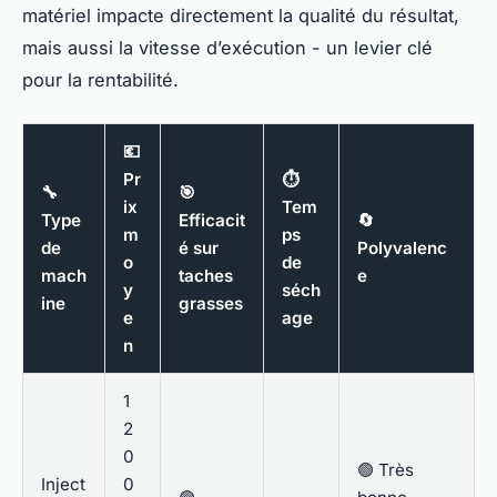
matériel impacte directement la qualité du résultat,
mais aussi la vitesse d’exécution - un levier clé
pour la rentabilité.
💶
Pr
⏱️
🔧
🎯
ix
Tem
Type
Efficacit
🔄
m
ps
de
é sur
Polyvalenc
o
de
mach
taches
e
y
séch
ine
grasses
e
age
n
1
2
0
🟢 Très
Inject
0